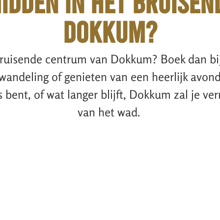
IDDEN in HET BRUISEN
dOKKUM?
richt
 bruisende centrum van Dokkum? Boek dan b
wandeling of genieten van een heerlijk avondje
s bent, of wat langer blijft, Dokkum zal je ve
van het wad.